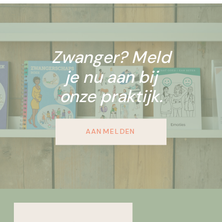
bijvoorbeeld naar de schedel, het
hart, de buik, de armen en benen
en wervelkolom. Ook […]
Zwanger? Meld
je nu aan bij
onze praktijk.
AANMELDEN