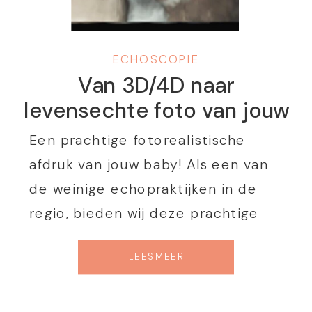
ECHOSCOPIE
Van 3D/4D naar
levensechte foto van jouw
baby in 6K
Een prachtige fotorealistische
afdruk van jouw baby! Als een van
de weinige echopraktijken in de
regio, bieden wij deze prachtige
mogelijkheid aan. Doordat wij in
LEES MEER
onze praktijk gebruik maken van de
nieuwste technologie op het
Blog
gebied van echoapparatuur, is het