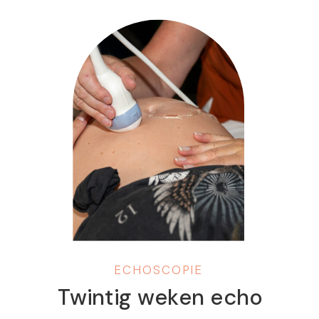
mogelijk om van jouw 3D/4D echo
een prachtige, levensechte foto te
laten maken. Van 3D […]
ECHOSCOPIE
Twintig weken echo