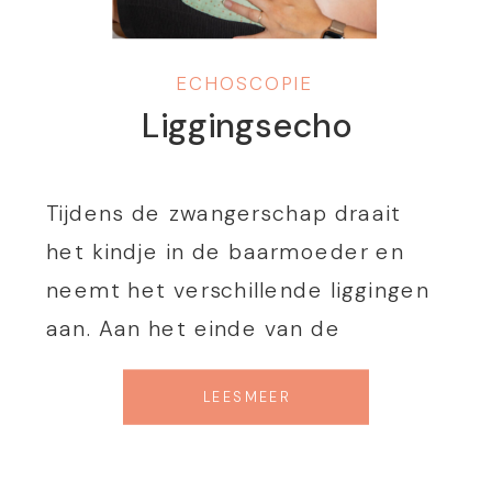
ECHOSCOPIE
Liggingsecho
Tijdens de zwangerschap draait
het kindje in de baarmoeder en
neemt het verschillende liggingen
aan. Aan het einde van de
zwangerschap, vanaf 32 weken,
LEES MEER
gaan de meeste baby’s met het
hoofdje naar beneden liggen om
Blog
zich klaar te maken voor de