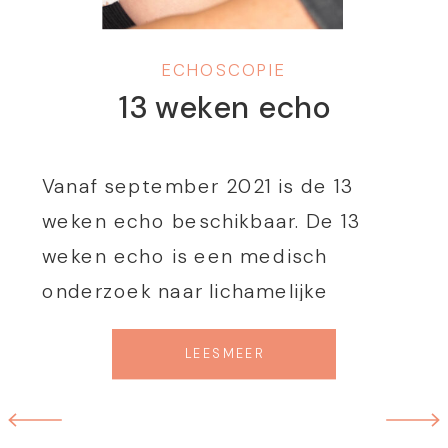
ECHOSCOPIE
13 weken echo
Vanaf september 2021 is de 13
weken echo beschikbaar. De 13
weken echo is een medisch
onderzoek naar lichamelijke
afwijkingen bij het kind en wordt
LEES MEER
gedaan van 12+3 tot 14+3 weken
zwangerschap. De echoscopist
kijkt bij een 13 weken echo