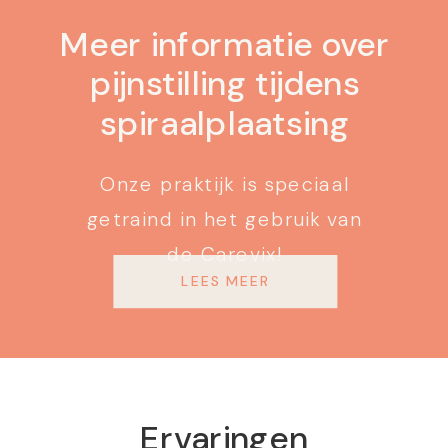
Meer informatie over
pijnstilling tijdens
spiraalplaatsing
Onze praktijk is speciaal
getraind in het gebruik van
de Carevix!
LEES MEER
Ervaringen